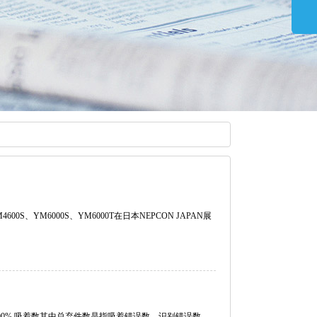
00S、YM6000S、YM6000T在日本NEPCON JAPAN展
00% 吸着数其中总弃件数是指吸着错误数、识别错误数、