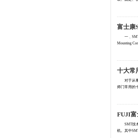
富士康
一﹑SMT基
Mounting Co
十大常
对于从
师门常用的
FUJ
SMT
机。其中S