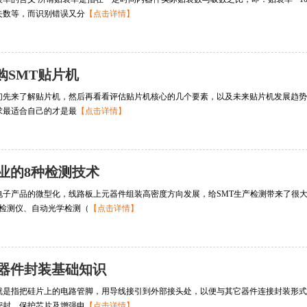
失数等，而识别错误又分
【点击详情】
购SMT贴片机
们先来了解贴片机，然后再看看评估贴片机核心的几个要素，以及未来贴片机发展趋势
求最适合自己的才是最
【点击详情】
行业的8种检测技术
电子产品的微型化，线路板上元器件组装高密度方向发展，给SMT生产检测带来了很大
膏检测仪、自动光学检测（
【点击详情】
元器件封装基础知识
就是指把硅片上的电路管脚，用导线接引到外部接头处，以便与其它器件连接封装形式
密封、保护芯片及增强电
【点击详情】