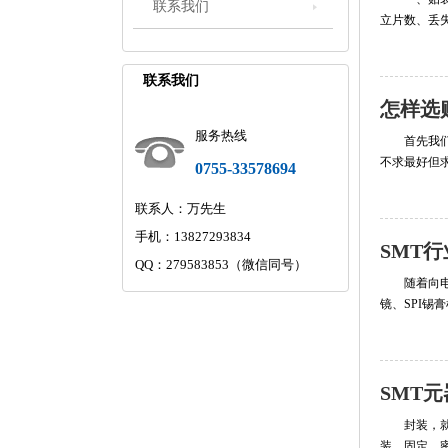
联系我们
立片数、丢
联系我们
怎样选
服务热线
首先我
不求最好但
0755-33578694
联系人：万先生
手机：13827293834
SMT
QQ：279583853（微信同号）
随着向
镜、SPI锡
SMT
封装，
装、固定、