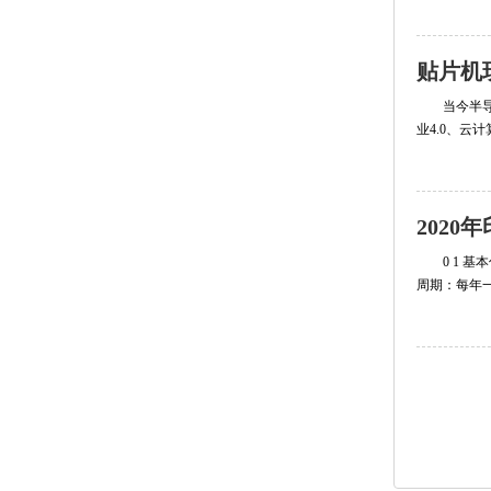
贴片机
当今半
业4.0、云
202
0 1 
周期：每年一